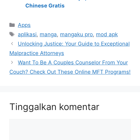
Chinese Gratis
Kategori
Apps
Tag
aplikasi
,
manga
,
mangaku pro
,
mod apk
Unlocking Justice: Your Guide to Exceptional
Malpractice Attorneys
Want To Be A Couples Counselor From Your
Couch? Check Out These Online MFT Programs!
Tinggalkan komentar
Komentar