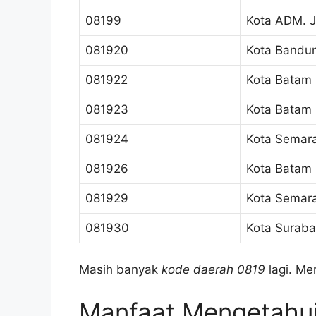
08199
Kota ADM. J
081920
Kota Bandu
081922
Kota Batam
081923
Kota Batam
081924
Kota Semar
081926
Kota Batam
081929
Kota Semar
081930
Kota Surab
Masih banyak
kode daerah 0819
lagi. Me
Manfaat Mengetahu