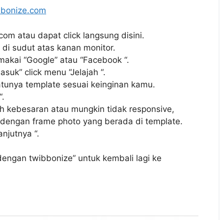
bbonize.com
com atau dapat click langsung disini.
 di sudut atas kanan monitor.
makai “Google” atau “Facebook “.
uk” click menu “Jelajah “.
atunya template sesuai keinginan kamu.
“.
h kebesaran atau mungkin tidak responsive,
u dengan frame photo yang berada di template.
anjutnya “.
 dengan twibbonize” untuk kembali lagi ke