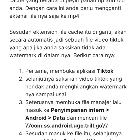
cache yang berada di peyimpanan hp android
anda. Dengan cara ini anda perlu mengganti
ektensi file nya saja ke mp4
Sesudah ektension file cache itu di ganti, akan
secara automatis jadi sebuah file video tiktok
yang apa jika anda saksikan tidak ada
watermark di dalam nya. Berikut cara nya:
Pertama, membuka aplikasi
Tiktok
selanjutnya saksikan video tiktok yang
hendak anda menghilangkan watermark
nya sampai usai
Seterusnya membuka file manajer lalu
masuk ke
Penyimpanan intern >
Android > Data
dan mencari file
\\\’
com.ss.android.ugc.trill.go
\\\’
Sesudah masuk ke file itu, selanjutnya