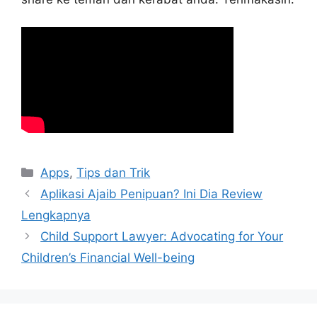
Kategori
Apps
,
Tips dan Trik
Aplikasi Ajaib Penipuan? Ini Dia Review
Lengkapnya
Child Support Lawyer: Advocating for Your
Children’s Financial Well-being