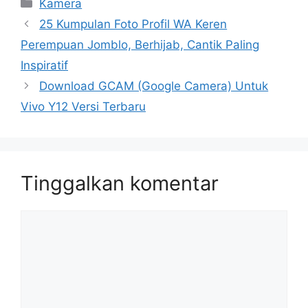
Kategori
Kamera
25 Kumpulan Foto Profil WA Keren
Perempuan Jomblo, Berhijab, Cantik Paling
Inspiratif
Download GCAM (Google Camera) Untuk
Vivo Y12 Versi Terbaru
Tinggalkan komentar
Komentar