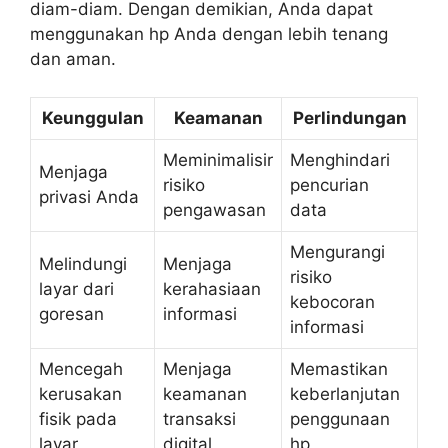
diam-diam. Dengan demikian, Anda dapat
menggunakan hp Anda dengan lebih tenang
dan aman.
Keunggulan
Keamanan
Perlindungan
Meminimalisir
Menghindari
Menjaga
risiko
pencurian
privasi Anda
pengawasan
data
Mengurangi
Melindungi
Menjaga
risiko
layar dari
kerahasiaan
kebocoran
goresan
informasi
informasi
Mencegah
Menjaga
Memastikan
kerusakan
keamanan
keberlanjutan
fisik pada
transaksi
penggunaan
layar
digital
hp