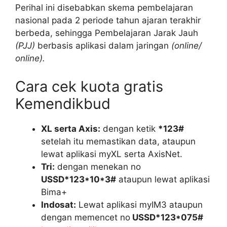
Perihal ini disebabkan skema pembelajaran
nasional pada 2 periode tahun ajaran terakhir
berbeda, sehingga Pembelajaran Jarak Jauh
(PJJ)
berbasis aplikasi dalam jaringan
(online/
online).
Cara cek kuota gratis
Kemendikbud
XL serta Axis:
dengan ketik
*123#
setelah itu memastikan data, ataupun
lewat aplikasi myXL serta AxisNet.
Tri:
dengan menekan no
USSD*123*10*3#
ataupun lewat aplikasi
Bima+
Indosat:
Lewat aplikasi myIM3 ataupun
dengan memencet no
USSD*123*075#