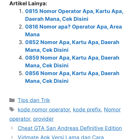
Artikel Lainya:
0815 Nomor Operator Apa, Kartu Apa,
Daerah Mana, Cek Disini
0816 Nomor apa? Operator Apa, Area
Mana
0852 Nomor Apa, Kartu Apa, Daerah
Mana, Cek Disini
0859 Nomor Apa, Kartu Apa, Daerah
Mana, Cek Disini
0856 Nomor Apa, Kartu Apa, Daerah
Mana, Cek Disini
Kategori
Tips dan Trik
Tag
kode nomor operator
,
kode prefix
,
Nomor
operator
,
provider
Cheat GTA San Andreas Definitive Edition
Vidmate Apk Versi Lama dan Cara