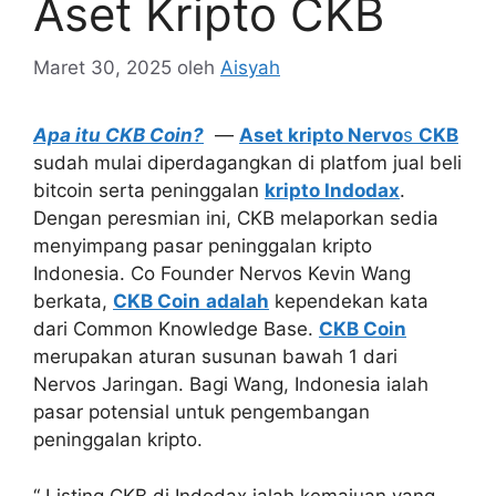
Aset Kripto CKB
Maret 30, 2025
oleh
Aisyah
Apa itu CKB Coin?
—
Aset kripto Nervo
s
CKB
sudah mulai diperdagangkan di platfom jual beli
bitcoin serta peninggalan
kripto Indodax
.
Dengan peresmian ini, CKB melaporkan sedia
menyimpang pasar peninggalan kripto
Indonesia. Co Founder Nervos Kevin Wang
berkata,
CKB Coin
adalah
kependekan kata
dari Common Knowledge Base.
CKB Coin
merupakan aturan susunan bawah 1 dari
Nervos Jaringan. Bagi Wang, Indonesia ialah
pasar potensial untuk pengembangan
peninggalan kripto.
“ Listing CKB di Indodax ialah kemajuan yang