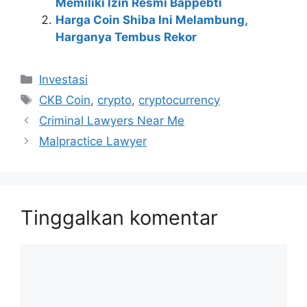
Memiliki Izin Resmi Bappebti
Harga Coin Shiba Ini Melambung,
Harganya Tembus Rekor
Kategori
Investasi
Tag
CKB Coin
,
crypto
,
cryptocurrency
Criminal Lawyers Near Me
Malpractice Lawyer
Tinggalkan komentar
Komentar