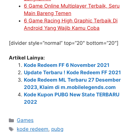
6 Game Online Multiplayer Terbaik, Seru
Main Bareng Temen
6 Game Racing High Graphic Terbaik Di
Android Yang Wajib Kamu Coba
[divider style=”normal” top=”20″ bottom=”20″]
Artikel Lainya:
Kode Redeem FF 6 November 2021
Update Terbaru ! Kode Redeem FF 2021
Kode Redeem ML Terbaru 27 Desember
2023, Klaim di m.mobilelegends.com
Kode Kupon PUBG New State TERBARU
2022
Kategori
Games
Tag
kode redeem
,
pubg