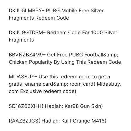
DKJU5LMBPY– PUBG Mobile Free Silver
Fragments Redeem Code
DKJU9GTDSM– Redeem Code For 1000 Silver
Fragments
BBVNZBZ4M9– Get Free PUBG Football&amp;
Chicken Popularity By Using This Redeem Code
MIDASBUY– Use this redeem code to get a
gratis rename card&amp; room card( Midasbuy.
com Exclusive redeem code)
SD16Z66XHH( Hadiah: Kar98 Gun Skin)
RAAZBZJGS( Hadiah: Kulit Orange M416)