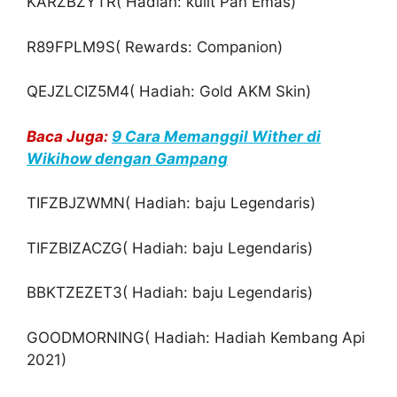
KARZBZYTR( Hadiah: kulit Pan Emas)
R89FPLM9S( Rewards: Companion)
QEJZLCIZ5M4( Hadiah: Gold AKM Skin)
Baca Juga:
9 Cara Memanggil Wither di
Wikihow dengan Gampang
TIFZBJZWMN( Hadiah: baju Legendaris)
TIFZBIZACZG( Hadiah: baju Legendaris)
BBKTZEZET3( Hadiah: baju Legendaris)
GOODMORNING( Hadiah: Hadiah Kembang Api
2021)