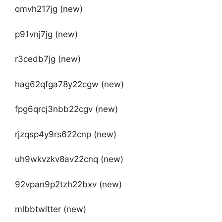
omvh217jg (new)
p91vnj7jg (new)
r3cedb7jg (new)
hag62qfga78y22cgw (new)
fpg6qrcj3nbb22cgv (new)
rjzqsp4y9rs622cnp (new)
uh9wkvzkv8av22cnq (new)
92vpan9p2tzh22bxv (new)
mlbbtwitter (new)