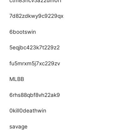
ctm83ncv5a22um0i1
7d82zdkwy9c9229qx
6bootswin
5eqjbc423k7t229z2
fu5mrxm5j7xc229zv
MLBB
6rhs88qbf8vh22ak9
0kill0deathwin
savage