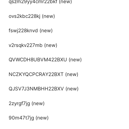
qszm29yy4cmr22bkf (new)
ovs2kbc228kj (new)
fswj228knvd (new)
v2rsqkv227mb (new)
QVWCDH8UBVM422BXU (new)
NCZKYQCPCRAY22BXT (new)
QJSV7J3NMBHH22BXV (new)
2zyrgf7jg (new)
90m47t7jg (new)