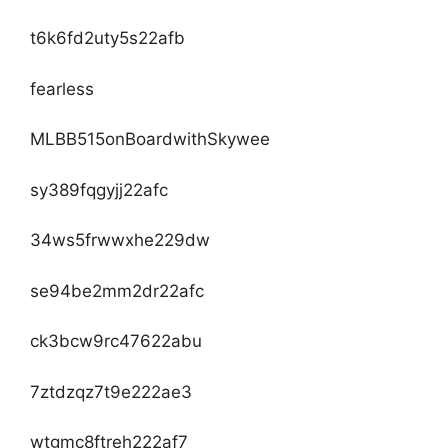
t6k6fd2uty5s22afb
fearless
MLBB515onBoardwithSkywee
sy389fqgyjj22afc
34ws5frwwxhe229dw
se94be2mm2dr22afc
ck3bcw9rc47622abu
7ztdzqz7t9e222ae3
wtgmc8ftreh222af7