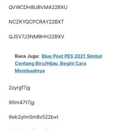
QVWCDH8UBVM422BXU
NCZKYQCPCRAY22BXT
QJSV7J3NMBHH22BXV
Baca Juga:
Blue Post PES 2021 Simbol
Centang Biru/Hijau, Begini Cara
Membuatnya
2zyrgf7jg
90m47t7jg
9eb2yhn5m8v522bxt