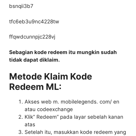
bsnqii3b7
tfc6eb3u9nc4228tw
ffqwdcunnpjc228vj
Sebagian kode redeem itu mungkin sudah
tidak dapat diklaim.
Metode Klaim Kode
Redeem ML:
Akses web m. mobilelegends. com/ en
atau codeexchange
Klik” Redeem” pada layar sebelah kanan
atas
Setelah itu, masukkan kode redeem yang