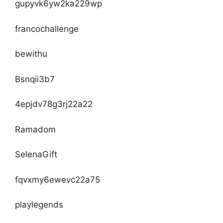
gupyvk6yw2ka229wp
francochallenge
bewithu
Bsnqii3b7
4epjdv78g3rj22a22
Ramadom
SelenaGift
fqvxmy6ewevc22a75
playlegends