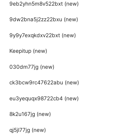
9eb2yhn5m8v522bxt (new)
9dw2bna5j2zz22bxu (new)
9y9y7exqkdxv22bxt (new)
Keepitup (new)
030dm77jg (new)
ck3bcw9rc47622abu (new)
eu3yequqx98722cb4 (new)
8k2u167jg (new)
qj5jl77jg (new)