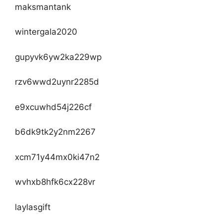
maksmantank
wintergala2020
gupyvk6yw2ka229wp
rzv6wwd2uynr2285d
e9xcuwhd54j226cf
b6dk9tk2y2nm2267
xcm71y44mx0ki47n2
wvhxb8hfk6cx228vr
laylasgift