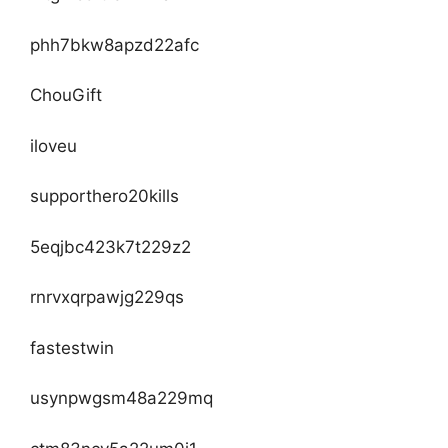
phh7bkw8apzd22afc
ChouGift
iloveu
supporthero20kills
5eqjbc423k7t229z2
rnrvxqrpawjg229qs
fastestwin
usynpwgsm48a229mq