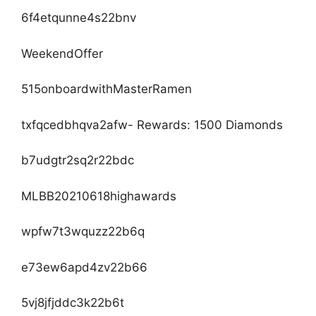
6f4etqunne4s22bnv
WeekendOffer
515onboardwithMasterRamen
txfqcedbhqva2afw- Rewards: 1500 Diamonds
b7udgtr2sq2r22bdc
MLBB20210618highawards
wpfw7t3wquzz22b6q
e73ew6apd4zv22b66
5vj8jfjddc3k22b6t