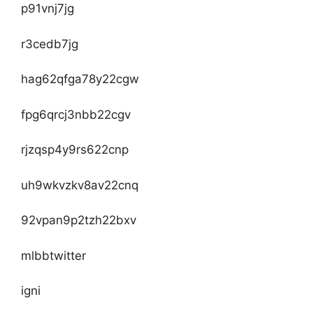
p91vnj7jg
r3cedb7jg
hag62qfga78y22cgw
fpg6qrcj3nbb22cgv
rjzqsp4y9rs622cnp
uh9wkvzkv8av22cnq
92vpan9p2tzh22bxv
mlbbtwitter
igni