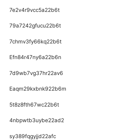
7e2v4r9vcc5a22b6t
79a7242gfucu22b6t
7chmv3fy66kq22b6t
Efn84r47ny6a22b6n
7d9wb7vg37hr22av6
Eaqm29kxbnk922b6m
5t8z8fth67wc22b6t
4nbpwtb3uybe22ad2
sy389fqgyjjd22afc