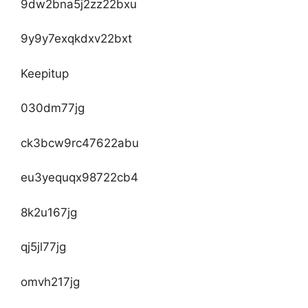
9dw2bna5j2zz22bxu
9y9y7exqkdxv22bxt
Keepitup
030dm77jg
ck3bcw9rc47622abu
eu3yequqx98722cb4
8k2u167jg
qj5jl77jg
omvh217jg