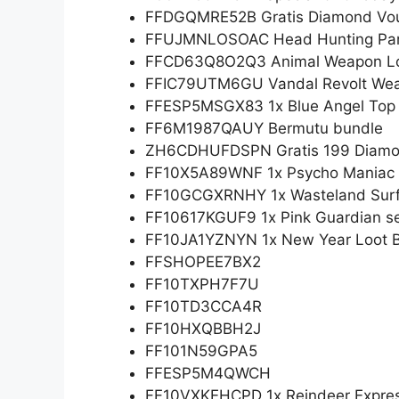
FFDGQMRE52B Gratis Diamond Vo
FFUJMNLOSOAC Head Hunting Par
FFCD63Q8O2Q3 Animal Weapon Lo
FFIC79UTM6GU Vandal Revolt Wea
FFESP5MSGX83 1x Blue Angel Top
FF6M1987QAUY Bermutu bundle
ZH6CDHUFDSPN Gratis 199 Diamo
FF10X5A89WNF 1x Psycho Maniac (h
FF10GCGXRNHY 1x Wasteland Surfb
FF10617KGUF9 1x Pink Guardian se
FF10JA1YZNYN 1x New Year Loot Bo
FFSHOPEE7BX2
FF10TXPH7F7U
FF10TD3CCA4R
FF10HXQBBH2J
FF101N59GPA5
FFESP5M4QWCH
FF10VXKEHCPD 1x Reindeer Express