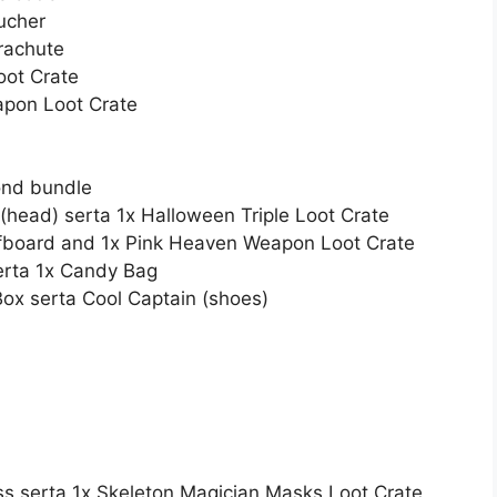
ucher
achute
ot Crate
pon Loot Crate
nd bundle
ead) serta 1x Halloween Triple Loot Crate
oard and 1x Pink Heaven Weapon Loot Crate
rta 1x Candy Bag
x serta Cool Captain (shoes)
 serta 1x Skeleton Magician Masks Loot Crate