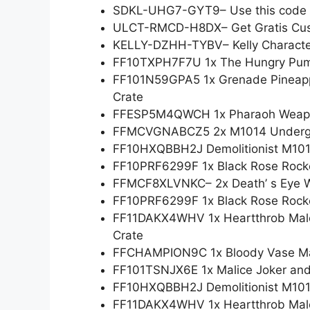
SDKL-UHG7-GYT9– Use this code to
ULCT-RMCD-H8DX– Get Gratis Cus
KELLY-DZHH-TYBV– Kelly Charact
FF10TXPH7F7U 1x The Hungry Pum
FF101N59GPA5 1x Grenade Pineapp
Crate
FFESP5M4QWCH 1x Pharaoh Weapon 
FFMCVGNABCZ5 2x M1014 Undergr
FF10HXQBBH2J Demolitionist M10
FF10PRF6299F 1x Black Rose Rocker
FFMCF8XLVNKC– 2x Death’ s Eye W
FF10PRF6299F 1x Black Rose Rocker
FF11DAKX4WHV 1x Heartthrob Mal
Crate
FFCHAMPION9C 1x Bloody Vase Ma
FF101TSNJX6E 1x Malice Joker and
FF10HXQBBH2J Demolitionist M101
FF11DAKX4WHV 1x Heartthrob Mal