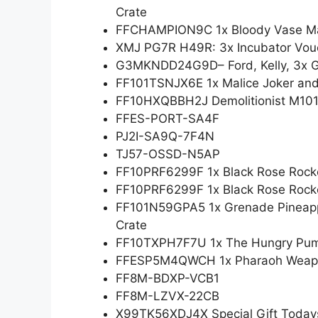
Crate
FFCHAMPION9C 1x Bloody Vase Ma
XMJ PG7R H49R: 3x Incubator Vou
G3MKNDD24G9D– Ford, Kelly, 3x Go
FF101TSNJX6E 1x Malice Joker and
FF10HXQBBH2J Demolitionist M10
FFES-PORT-SA4F
PJ2I-SA9Q-7F4N
TJ57-OSSD-N5AP
FF10PRF6299F 1x Black Rose Rocker
FF10PRF6299F 1x Black Rose Rocker
FF101N59GPA5 1x Grenade Pineapp
Crate
FF10TXPH7F7U 1x The Hungry Pum
FFESP5M4QWCH 1x Pharaoh Weapon 
FF8M-BDXP-VCB1
FF8M-LZVX-22CB
X99TK56XDJ4X Special Gift Today