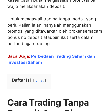
kesempatan buat menghasilkan profit tanpa
wajib melaksanakan deposit.
Untuk mengawali trading tanpa modal, yang
perlu Kalian jalani hanyalah menggunakan
promosi yang ditawarkan oleh broker semacam
bonus no deposit ataupun ikut serta dalam
pertandingan trading.
Baca Juga:
Perbedaan Trading Saham dan
Investasi Saham
Daftar Isi
Lihat
Cara Trading Tanpa