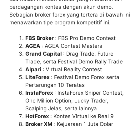
perdagangan kontes dengan akun demo.
Sebagian broker forex yang tertera di bawah ini
menawarkan tipe program kompetitif ini.
FBS Broker
: FBS Pro Demo Contest
AGEA
: AGEA Contest Masters
Grand Capital
: Drag Trade, Future
Trade, serta Festival Demo Rally Trade
Alpari
: Virtual Reality Contest
LiteForex
: Festival Demo Forex serta
Pertarungan 10 Teratas
InstaForex
: InstaForex Sniper Contest,
One Million Option, Lucky Trader,
Scalping Jelas, serta lainnya
HotForex
: Kontes Virtual ke Real 9
Broker XM
: Kejuaraan 1 Juta Dolar