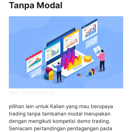
Tanpa Modal
Photo: Istockphoto/z_wei
pilihan lain untuk Kalian yang mau berupaya
trading tanpa tambahan modal merupakan
dengan mengikuti kompetisi demo trading.
Semacam pertandingan perdagangan pada