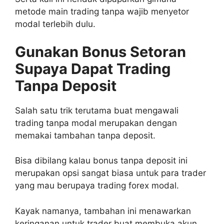
metode main trading tanpa wajib menyetor
modal terlebih dulu.
Gunakan Bonus Setoran
Supaya Dapat Trading
Tanpa Deposit
Salah satu trik terutama buat mengawali
trading tanpa modal merupakan dengan
memakai tambahan tanpa deposit.
Bisa dibilang kalau bonus tanpa deposit ini
merupakan opsi sangat biasa untuk para trader
yang mau berupaya trading forex modal.
Kayak namanya, tambahan ini menawarkan
keringanan untuk trader buat membuka akun