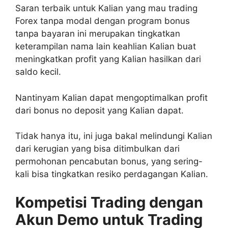
Saran terbaik untuk Kalian yang mau trading
Forex tanpa modal dengan program bonus
tanpa bayaran ini merupakan tingkatkan
keterampilan nama lain keahlian Kalian buat
meningkatkan profit yang Kalian hasilkan dari
saldo kecil.
Nantinyam Kalian dapat mengoptimalkan profit
dari bonus no deposit yang Kalian dapat.
Tidak hanya itu, ini juga bakal melindungi Kalian
dari kerugian yang bisa ditimbulkan dari
permohonan pencabutan bonus, yang sering-
kali bisa tingkatkan resiko perdagangan Kalian.
Kompetisi Trading dengan
Akun Demo untuk Trading