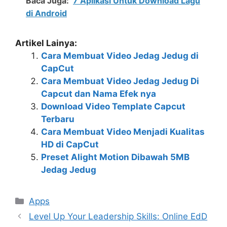
Baca Juga:
7 Aplikasi Untuk Download Lagu
di Android
Artikel Lainya:
Cara Membuat Video Jedag Jedug di
CapCut
Cara Membuat Video Jedag Jedug Di
Capcut dan Nama Efek nya
Download Video Template Capcut
Terbaru
Cara Membuat Video Menjadi Kualitas
HD di CapCut
Preset Alight Motion Dibawah 5MB
Jedag Jedug
Kategori
Apps
Level Up Your Leadership Skills: Online EdD