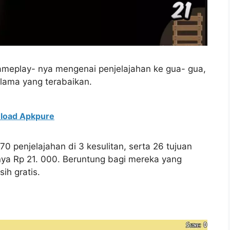
Gameplay- nya mengenai penjelajahan ke gua- gua,
 lama yang terabaikan.
nload Apkpure
 70 penjelajahan di 3 kesulitan, serta 26 tujuan
anya Rp 21. 000. Beruntung bagi mereka yang
ih gratis.