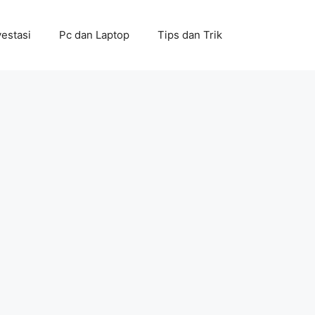
vestasi
Pc dan Laptop
Tips dan Trik