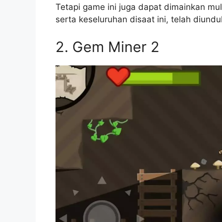
Tetapi game ini juga dapat dimainkan mu
serta keseluruhan disaat ini, telah diundu
2. Gem Miner 2