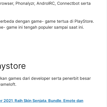
rowser, Phonalyzr, AndroIRC, Connectbot serta
berbeda dengan game- game tertua di PlayStore.
- game ini tengah populer sampai saat ini.
aystore
kan games dari developer serta penerbit besar
Gameloft.
2021, Raih Skin Senjata, Bundle, Emote dan