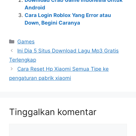
Download Crab Game Indonesia Untuk
Android
Cara Login Roblox Yang Error atau
Down, Begini Caranya
Kategori
Games
Ini Dia 5 Situs Download Lagu Mp3 Gratis
Terlengkap
Cara Reset Hp Xiaomi Semua Tipe ke
pengaturan pabrik xiaomi
Tinggalkan komentar
Komentar