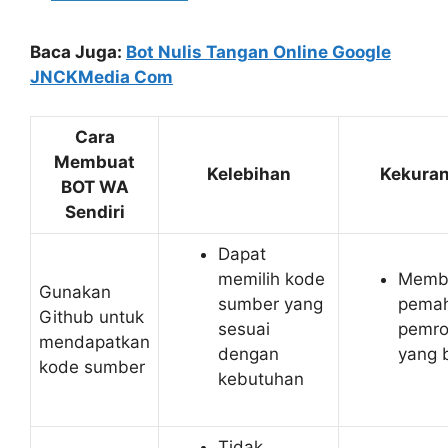
Baca Juga:
Bot Nulis Tangan Online Google
JNCKMedia Com
Cara
Membuat
Kelebihan
Kekura
BOT WA
Sendiri
Dapat
memilih kode
Memb
Gunakan
sumber yang
pema
Github untuk
sesuai
pemr
mendapatkan
dengan
yang 
kode sumber
kebutuhan
Tidak