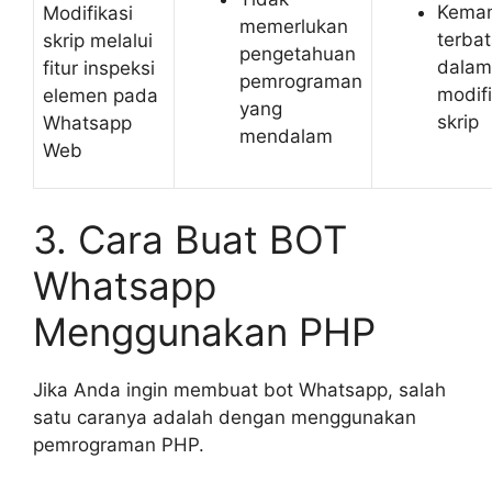
Kema
Modifikasi
memerlukan
terba
skrip melalui
pengetahuan
dalam
fitur inspeksi
pemrograman
modifi
elemen pada
yang
skrip
Whatsapp
mendalam
Web
3. Cara Buat BOT
Whatsapp
Menggunakan PHP
Jika Anda ingin membuat bot Whatsapp, salah
satu caranya adalah dengan menggunakan
pemrograman PHP.