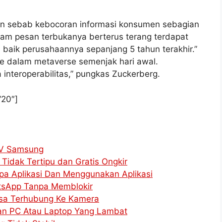
n sebab kebocoran informasi konsumen sebagian
lam pesan terbukanya berterus terang terdapat
baik perusahaannya sepanjang 5 tahun terakhir.”
ke dalam metaverse semenjak hari awal.
 interoperabilitas,” pungkas Zuckerberg.
”20″]
TV Samsung
Tidak Tertipu dan Gratis Ongkir
pa Aplikasi Dan Menggunakan Aplikasi
sApp Tanpa Memblokir
isa Terhubung Ke Kamera
an PC Atau Laptop Yang Lambat