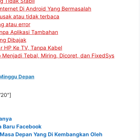
 Tidak Stabil
nternet Di Android Yang Bermasalah
usak atau tidak terbaca
g atau error
npa Aplikasi Tambahan
ng Dibajak
r HP Ke TV, Tanpa Kabel
enjadi Tebal, Miring, Dicoret, dan FixedSys
 Minggu Depan
”20″]
sanya
a Baru Facebook
l Masa Depan Yang Di Kembangkan Oleh