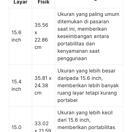
Layar
Fisik
Ukuran yang paling umum
ditemukan di pasaran
35.56
saat ini, memberikan
15.6
x
keseimbangan antara
inch
22.86
portabilitas dan
cm
kenyamanan saat
penggunaan
Ukuran yang lebih besar
35.81 x
daripada 15.6 inch,
15.4
24.38
memberikan lebih banyak
inch
cm
ruang layar tetapi kurang
portabel
Ukuran yang lebih kecil
dari 15.6 inch,
33.02
15.0
memberikan portabilitas
x 21.59