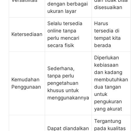
dengan berbagai
disesuaikan
ukuran layar
Selalu tersedia
Harus
online tanpa
tersedia di
Ketersediaan
perlu mencari
tempat kita
secara fisik
berada
Diperlukan
kebiasaan
Sederhana,
dan kadang
tanpa perlu
Kemudahan
membutuhkan
pengetahuan
Penggunaan
dua tangan
khusus untuk
untuk
menggunakannya
pengukuran
yang akurat
Tergantung
Dapat diandalkan
pada kualitas