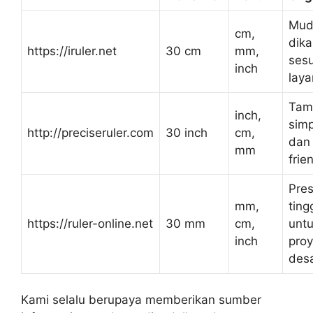
Mud
cm,
dika
https://iruler.net
30 cm
mm,
sesu
inch
laya
Tam
inch,
simp
http://preciseruler.com
30 inch
cm,
dan 
mm
frie
Pres
mm,
ting
https://ruler-online.net
30 mm
cm,
unt
inch
pro
des
Kami selalu berupaya memberikan sumber