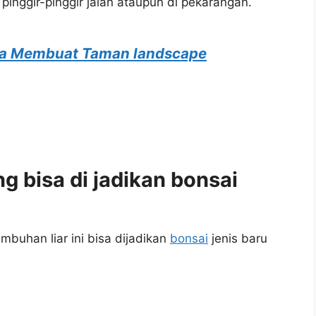
nggir-pinggir jalan ataupun di pekarangan.
ra Membuat Taman landscape
ng bisa di jadikan bonsai
buhan liar ini bisa dijadikan
bonsai
jenis baru