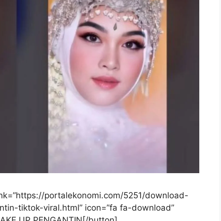
link=”https://portalekonomi.com/5251/download-
tin-tiktok-viral.html” icon=”fa fa-download”
 MAKE UP PENGANTIN[/button]