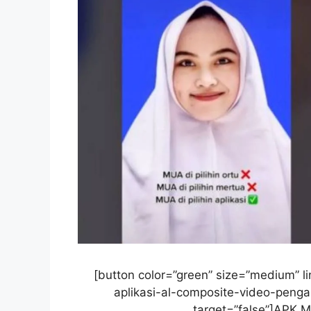
[button color=”green” size=”medium” 
aplikasi-al-composite-video-pengan
target=”false”]APK