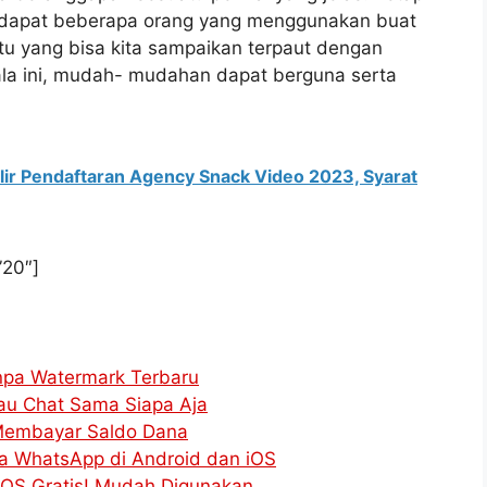
erdapat beberapa orang yang menggunakan buat
itu yang bisa kita sampaikan terpaut dengan
kala ini, mudah- mudahan dapat berguna serta
lir Pendaftaran Agency Snack Video 2023, Syarat
”20″]
npa Watermark Terbaru
Tau Chat Sama Siapa Aja
i Membayar Saldo Dana
a WhatsApp di Android dan iOS
 iOS Gratis! Mudah Digunakan