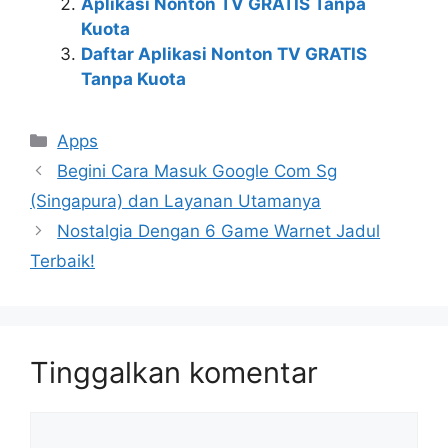
Aplikasi Nonton TV GRATIS Tanpa
Kuota
Daftar Aplikasi Nonton TV GRATIS
Tanpa Kuota
Kategori
Apps
Begini Cara Masuk Google Com Sg
(Singapura) dan Layanan Utamanya
Nostalgia Dengan 6 Game Warnet Jadul
Terbaik!
Tinggalkan komentar
Komentar